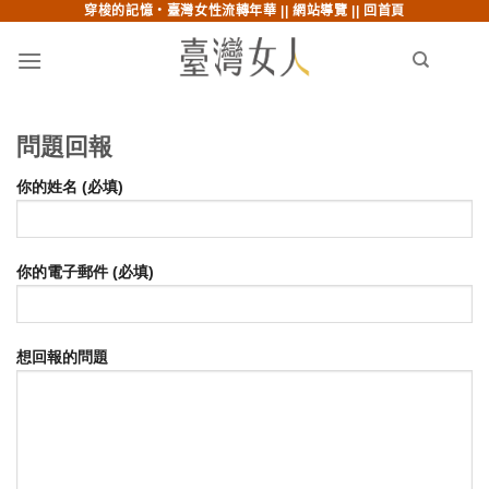
穿梭的記憶‧臺灣女性流轉年華 ||
網站導覽
||
回首頁
跳至內文
跳至索引列
menu
search
問題回報
你的姓名 (必填)
你的電子郵件 (必填)
想回報的問題