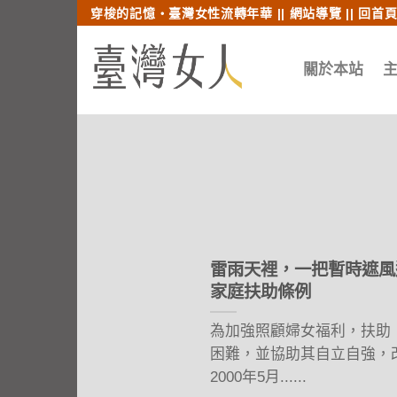
跳至內文
跳至索引列
穿梭的記憶‧臺灣女性流轉年華 ||
網站導覽
||
回首
關於本站
雷雨天裡，一把暫時遮風
家庭扶助條例
為加強照顧婦女福利，扶助
困難，並協助其自立自強，
2000年5月......