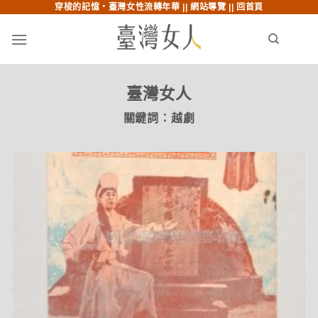
穿梭的記憶‧臺灣女性流轉年華 ||
網站導覽
||
回首頁
跳至內文
跳至索引列
menu
search
臺灣女人
關鍵詞：
越劇