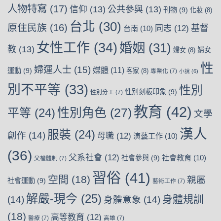
人物特寫
(17)
信仰
(13)
公共參與
(13)
刊物
(9)
化妝
(8)
台北
(30)
原住民族
(16)
基督
同志
(12)
台南
(10)
女性工作
(34)
婚姻
(31)
教
(13)
婦女
婦女
(8)
性
婦運人士
(15)
媒體
(11)
運動
(9)
客家
(8)
專業化
(7)
小說
(6)
別不平等
(33)
性別
性別刻板印象
(9)
性別分工
(7)
教育
(42)
性別角色
(27)
平等
(24)
文學
漢人
服裝
(24)
創作
(14)
母職
(12)
演藝工作
(10)
(36)
父系社會
(12)
社會教育
(10)
社會參與
(9)
父權體制
(7)
習俗
(41)
空間
(18)
親屬
社會運動
(9)
藝術工作
(7)
解嚴-現今
(25)
身體規訓
(14)
身體意象
(14)
(18)
高等教育
(12)
醫療
(7)
高雄
(7)