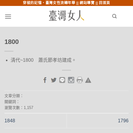
穿梭的記憶‧臺灣女性流轉年華 ||
網站導覽
||
回首頁
跳至內文
跳至索引列
menu
search
1800
清代~1800 蕭氏節孝坊建成。
文章分類：
關鍵詞：
瀏覽次數：1,157
1848
1796