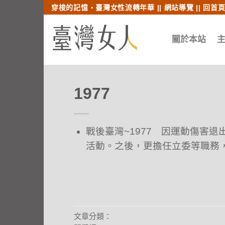
跳至內文
跳至索引列
穿梭的記憶‧臺灣女性流轉年華 ||
網站導覽
||
回首
關於本站
1977
戰後臺灣~1977 因運動傷害
活動。之後，更擔任立委等職務
文章分類：