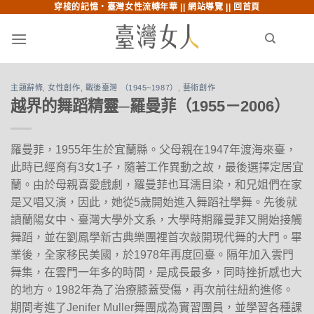
穿梭的記憶‧臺灣女性流轉年華 ||
網站導覽
||
回首頁
跳至內文
跳至索引列
menu
search
主題辭條
,
女性創作
,
戰後臺灣 （1945~1987）
,
藝術創作
越界的舞蹈精靈─羅曼菲（1955－2006）
羅曼菲，1955年生於宜蘭縣。父母親在1947年渡海來臺，
此時已經育有3女1子，隨著工作異動之故，最後選擇定居宜
蘭。由於母親喜愛戲劇，羅曼菲也耳濡目染，和兄姐們在家
是又唱又演，因此，她從5歲開始進入舞蹈社學舞。先後就
讀蘭陽女中、臺灣大學外文系，大學時期羅曼菲又開始接觸
舞蹈，並在劉鳳學新古典樂團裡首次敲開現代舞的大門。畢
業後，全家移民美國，於1978年再度回臺。隔年加入雲門
舞集，在雲門一年多的時間，是成長最多，同時挫折感也大
的地方。1982年為了治療膝蓋受傷，再次前往紐約進修。
期間考進了Jenifer Muller舞團成為實習團員，並學習各種課