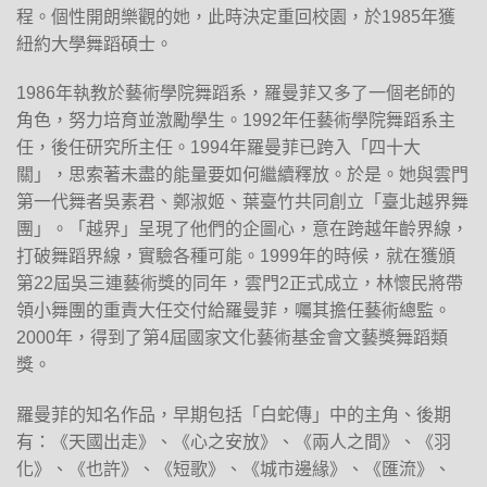
程。個性開朗樂觀的她，此時決定重回校園，於1985年獲
紐約大學舞蹈碩士。
1986年執教於藝術學院舞蹈系，羅曼菲又多了一個老師的
角色，努力培育並激勵學生。1992年任藝術學院舞蹈系主
任，後任研究所主任。1994年羅曼菲已跨入「四十大
關」，思索著未盡的能量要如何繼續釋放。於是。她與雲門
第一代舞者吳素君、鄭淑姬、葉臺竹共同創立「臺北越界舞
團」。「越界」呈現了他們的企圖心，意在跨越年齡界線，
打破舞蹈界線，實驗各種可能。1999年的時候，就在獲頒
第22屆吳三連藝術獎的同年，雲門2正式成立，林懷民將帶
領小舞團的重責大任交付給羅曼菲，囑其擔任藝術總監。
2000年，得到了第4屆國家文化藝術基金會文藝獎舞蹈類
獎。
羅曼菲的知名作品，早期包括「白蛇傳」中的主角、後期
有：《天國出走》、《心之安放》、《兩人之間》、《羽
化》、《也許》、《短歌》、《城市邊緣》、《匯流》、