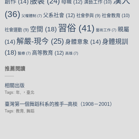
漢人
服裝
(24)
創作
(14)
母職
(12)
演藝工作
(10)
(36)
父系社會
(12)
社會教育
(10)
社會參與
(9)
父權體制
(7)
習俗
(41)
空間
(18)
親屬
社會運動
(9)
藝術工作
(7)
解嚴-現今
(25)
身體規訓
(14)
身體意象
(14)
(18)
高等教育
(12)
醫療
(7)
高雄
(7)
推薦閱讀
相關出版
Tags: 年, ，臺北
臺灣第一個舞蹈科系的推手─高棪（1908－2001）
Tags: 教育, 舞蹈