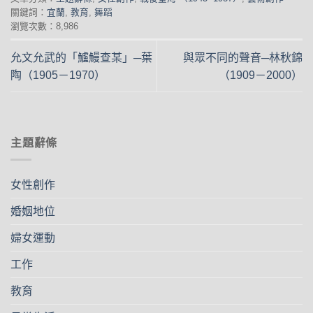
關鍵詞：
宜蘭
,
教育
,
舞蹈
瀏覽次數：8,986
允文允武的「鱸鰻查某」─葉
與眾不同的聲音─林秋錦
陶（1905－1970）
（1909－2000）
主題辭條
女性創作
婚姻地位
婦女運動
工作
教育