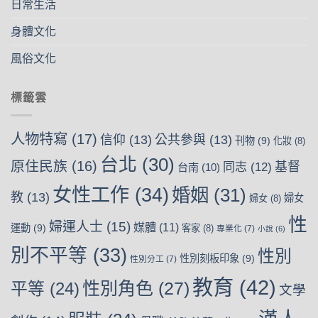
日常生活
身體文化
風俗文化
標籤雲
人物特寫
(17)
信仰
(13)
公共參與
(13)
刊物
(9)
化妝
(8)
台北
(30)
原住民族
(16)
基督
同志
(12)
台南
(10)
女性工作
(34)
婚姻
(31)
教
(13)
婦女
婦女
(8)
性
婦運人士
(15)
媒體
(11)
運動
(9)
客家
(8)
專業化
(7)
小說
(6)
別不平等
(33)
性別
性別刻板印象
(9)
性別分工
(7)
教育
(42)
性別角色
(27)
平等
(24)
文學