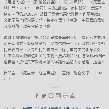
《走過大地》、《與風景對話》、《日月流轉》、《天空之
城》等。2001年，竟意外檢測出肺癌，病情雖然一度獲得
控制，但仍於2006年某日清晨病情惡化辭世。宜蘭縣政府
文化局為了紀念羅曼菲，將她在舞作「輓歌」中獨舞的舞姿
製成雕像，放在宜蘭演藝廳。
很難用簡短的文字把「舞蹈是羅曼菲的一切」這句話之意涵
給表現出來。但從她樂觀而又自信的一生，可以看到她是如
何培養自己，又是如何超越自己，除了成為美的化身之外，
也不斷為臺灣創造出美的事物。要認識和記住這位越界的舞
蹈精靈，恐怕只有從她熱愛的舞蹈作品切入才是唯一途徑。
徐開塵，《羅曼菲：紅塵舞者》，臺北：聯合文學，2002
年。
文章分類：
主題辭條
,
女性創作
,
戰後臺灣 （1945~1987）
,
藝術創作