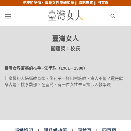
穿梭的記憶‧臺灣女性流轉年華 ||
網站導覽
||
回首頁
跳至內文
跳至索引列
menu
search
臺灣女人
關鍵詞：
校長
臺灣女界菁英的推手─江學珠（1901－1988）
什麼樣的人堪稱教育家？像孔子一樣因材施教、誨人不倦？還是獻
身杏壇，桃李馥郁？在臺灣，有一位女性未直接涉入教學現......
版權說明
|
隱私權政策
|
回首頁
|
回頁頂