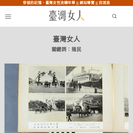
穿梭的記憶‧臺灣女性流轉年華 ||
網站導覽
||
回首頁
跳至內文
跳至索引列
menu
search
臺灣女人
關鍵詞：
殖民