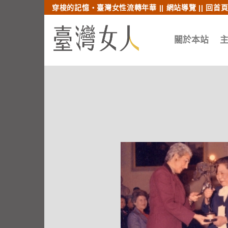
跳至內文
跳至索引列
穿梭的記憶‧臺灣女性流轉年華 ||
網站導覽
||
回首
關於本站