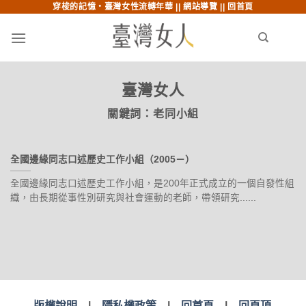
穿梭的記憶‧臺灣女性流轉年華 ||
網站導覽
||
回首頁
跳至內文
跳至索引列
menu
search
臺灣女人
關鍵詞：
老同小組
全國邊緣同志口述歷史工作小組（2005－）
全國邊緣同志口述歷史工作小組，是200年正式成立的一個自發性組
織，由長期從事性別研究與社會運動的老師，帶領研究......
版權說明
|
隱私權政策
|
回首頁
|
回頁頂