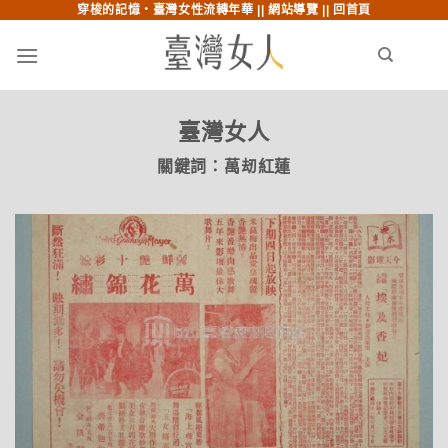
穿梭的記憶‧臺灣女性流轉年華 ||
網站導覽
||
回首頁
跳至內文
跳至索引列
menu
search
臺灣女人
關鍵詞：
萬刼紅蓮