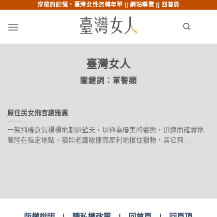
穿梭的記憶‧臺灣女性流轉年華 ||
網站導覽
||
回首頁
跳至內文
跳至索引列
menu
search
臺灣女人
關鍵詞：
軍警類
原住民女飛官趙雅惠
一架飛機意氣揚揚地劃過藍天，以極為優美的姿態，迅速而確實地
著陸在指定地點，猶如老鷹敏捷而犀利地攫住獵物，其它飛......
版權說明
|
隱私權政策
|
回首頁
|
回頁頂