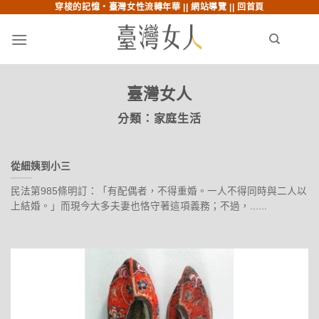
穿梭的記憶‧臺灣女性流轉年華 ||
網站導覽
||
回首頁
跳至內文
跳至索引列
menu
search
臺灣女人
分類：
家庭生活
從細姨到小三
民法第985條明訂：「有配偶者，不得重婚。一人不得同時與二人以
上結婚。」而現今大多夫妻也恪守著這項義務；不過，......