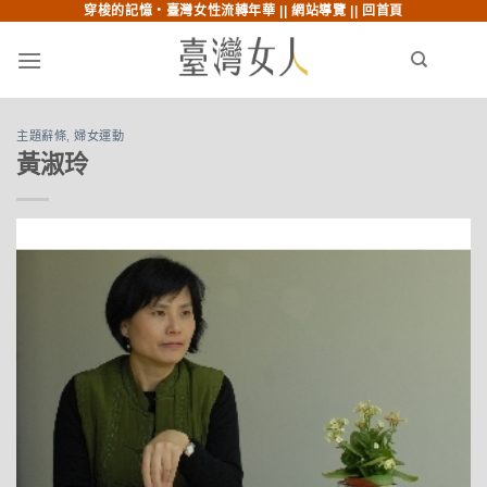
穿梭的記憶‧臺灣女性流轉年華 ||
網站導覽
||
回首頁
跳至內文
跳至索引列
menu
search
主題辭條
,
婦女運動
黃淑玲