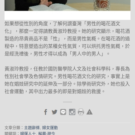
如果想從性別的角度，了解何謂臺灣「男性的喝花酒文
化」，那麼一定得請教黃淑玲教授。她的研究顯示，喝花酒
製造的昂貴商品不是「性」，而是男性氣概。在喝花酒的過
程中，特意塑造出的某種女性氣質，可以烘托男性氣概，於
是經洗禮後，男性才得以成為「男人中的男人」。
黃淑玲教授，任教於國防醫學院人文及社會科學科，專長為
性別社會學及色情研究。男性喝花酒文化的研究，事實上是
她在娼妓研究中的延伸及一部分。除學術研究外，她也投入
社會運動，其中出力最多的即是對娼妓的救援。
文章分類：
主題辭條
,
婦女運動
關鍵詞：
婦運人士
,
解嚴-現今