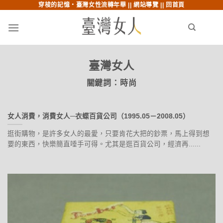
穿梭的記憶‧臺灣女性流轉年華 ||
網站導覽
||
回首頁
跳至內文
跳至索引列
menu
search
臺灣女人
關鍵詞：
時尚
女人消費，消費女人─衣蝶百貨公司（1995.05－2008.05）
逛街購物，是許多女人的最愛，只要肯花大把的鈔票，馬上得到想
要的東西，快樂簡直唾手可得。尤其是逛百貨公司，經濟再......