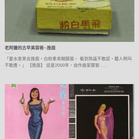
老阿嬤的古早美容術─挽面
「愛水查某去挽面，白粉拿來糊歸面， 看到熟識不敢認，聽人咧叫
不敢應。」 【挽面】 這是2000年，由作曲家鄭智......