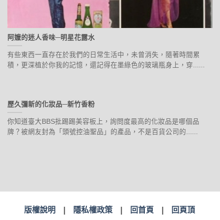
阿嬤的迷人香味─明星花露水
有些東西一直存在於我們的日常生活中，未曾消失，隨著時間累
積，更深植於你我的記憶，還記得在墨綠色的玻璃瓶身上，穿......
歷久彌新的化妝品─新竹香粉
你知道臺大BBS批踢踢美容板上，詢問度最高的化妝品是哪個品
牌？被網友封為「頭號控油聖品」的產品，不是百貨公司的......
版權說明
|
隱私權政策
|
回首頁
|
回頁頂