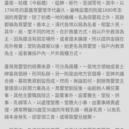
臺南、枋橋（今板橋）、艋舺、新竹、澎湖等地。其中，以
1796年的嘉義育嬰堂年代最久，最晚設置的則是1880年澎
湖的育嬰堂。除了枋橋一地的機構，名為保嬰局之外，其餘
都稱為育嬰堂。基本上，清代各地以局為名者，相當少見，
其中，局、堂不同的地方，在於救養方式。局以戶外救濟為
主，因為還沒有固定場所，或者還未擴建，所以提供金錢在
局外救養；堂則為建屋以後，始更名為育嬰堂，採戶內救濟
為主，或者兼採戶內、戶外兩種方式。
臺灣育嬰堂的經費來源，可分為兩種，一是地方領袖或者士
紳富商倡辦，形同私辦，另一則是由地方官倡導，官紳共議
合捐、募款集資創設而成。然而，無論如何，創辦育嬰堂主
要還是以民間力量為主。育嬰堂創設後，由創始人親任董
事，其他主要職員除正、副董事外，設置醫生、堂役、供
事、乳婦等人，以處理堂務。堂務大小事，由董事總責處
理，通常聘僱20歲至30歲的年輕乳婦，親身乳育，以免乳
婦本身無乳，卻冒領工食，或導致嬰兒瘦斃。