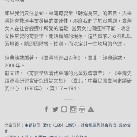
如果我們只注意到，臺灣育嬰堂「轉溺為棄」的宗旨，與臺
灣社會救濟事業發展的關連性，那麼我們等於沒看到，臺灣
女人在社會變遷中所受的磨難─當男女比例逐漸平衡，收容
女性棄嬰的育嬰堂，開始增加的現象。這些貧家之女在呱呱
落地後，隨即因階級、性別，而決定其一生坎坷的命運。
經典雜誌編著，《臺灣慈善四百年》，臺北：經典雜誌，
2006年。
戴文鋒，〈育嬰堂與清代臺灣的兒童救濟事業〉，《臺灣史
蹟源流研習會研究班論文集》（臺北：中華民國臺灣史蹟研
究中心，1990年），頁117－194。
文章分類：
主題辭條
,
清代（1684~1895）
,
社會風氣與社會救濟
,
風俗文
化