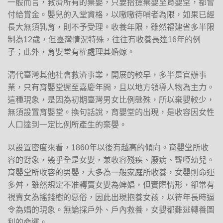
一般而言，救濟所有的棄嬰，只要拾撿棄嬰至育嬰堂，都會
付給賞金。嬰兒的入堂資格，以嗷嗷待哺者為限，如果已經
長大無須乳育，則不予受理。收養年限，雖然福建省多半限
制為12歲，但臺灣情況特殊，往往有收養長達16年的例
子；此外，育嬰堂有權處理其婚嫁。
清代臺灣其他社會救濟事業，開展的較早，多半是官辦事
業，只有育嬰堂遲至嘉慶年間，且以地方領導人物為主力。
這種現象，是因為初期臺灣男女比例懸殊，所以棄嬰較少，
無須設置育嬰堂。換句話說，育嬰堂的出現，是收容因女性
人口達到一定比例所產生的棄嬰。
以設置密度來看，1860年以後有越高的傾向。育嬰堂所收
容的對象，幾乎全是女嬰，兼收容殘疾、廢病、聾啞幼兒。
育嬰堂所收容的男嬰，大多為一般家庭所收養，女嬰則命運
多舛，雖然規定不准轉賣女嬰為婢娼，但實際情形，卻常有
視賣女為搖錢樹的惡俗，因此出現抱養女孩，以待年長時逼
令為娼的現象。無論採戶外、戶內救養，女嬰都難逃轉養圖
利的命運。