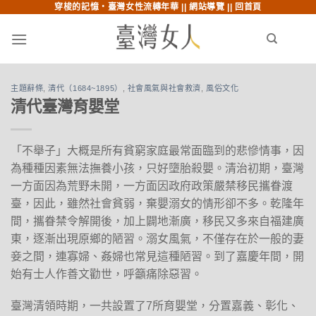
穿梭的記憶‧臺灣女性流轉年華 ||
網站導覽
||
回首頁
跳至內文
跳至索引列
menu
search
主題辭條
,
清代（1684~1895）
,
社會風氣與社會救濟
,
風俗文化
清代臺灣育嬰堂
「不舉子」大概是所有貧窮家庭最常面臨到的悲慘情事，因
為種種因素無法撫養小孩，只好墮胎殺嬰。清治初期，臺灣
一方面因為荒野未開，一方面因政府政策嚴禁移民攜眷渡
臺，因此，雖然社會貧弱，棄嬰溺女的情形卻不多。乾隆年
間，攜眷禁令解開後，加上闢地漸廣，移民又多來自福建廣
東，逐漸出現原鄉的陋習。溺女風氣，不僅存在於一般的妻
妾之間，連寡婦、姦婦也常見這種陋習。到了嘉慶年間，開
始有士人作善文勸世，呼籲痛除惡習。
臺灣清領時期，一共設置了7所育嬰堂，分置嘉義、彰化、