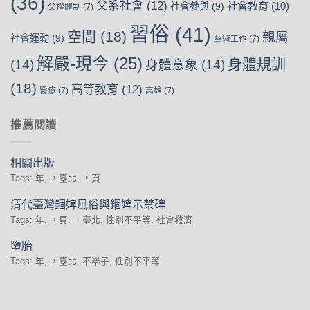
(36)
父系社會
(12)
社會教育
(10)
社會參與
(9)
父權體制
(7)
習俗
(41)
空間
(18)
親屬
社會運動
(9)
藝術工作
(7)
解嚴-現今
(25)
身體規訓
(14)
身體意象
(14)
(18)
高等教育
(12)
醫療
(7)
高雄
(7)
推薦閱讀
相關出版
Tags: 年, ，臺北, ，頁
清代臺灣錮婢風俗與錮婢示禁碑
Tags: 年, ，頁, ，臺北, 性別不平等, 社會救濟
墮胎
Tags: 年, ，臺北, 不舉子, 性別不平等