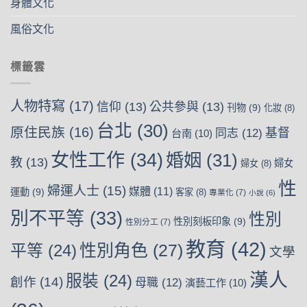
身體文化
風俗文化
標籤雲
人物特寫
(17)
信仰
(13)
公共參與
(13)
刊物
(9)
化妝
(8)
台北
(30)
原住民族
(16)
基督
同志
(12)
台南
(10)
女性工作
(34)
婚姻
(31)
教
(13)
婦女
婦女
(8)
性
婦運人士
(15)
媒體
(11)
運動
(9)
客家
(8)
專業化
(7)
小說
(6)
別不平等
(33)
性別
性別刻板印象
(9)
性別分工
(7)
教育
(42)
性別角色
(27)
平等
(24)
文學
漢人
服裝
(24)
創作
(14)
母職
(12)
演藝工作
(10)