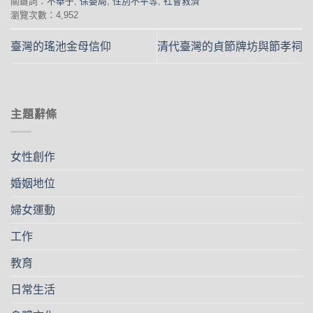
關鍵詞：
不舉子
,
保嬰局
,
性別不平等
,
社會救濟
瀏覽次數：4,952
臺灣的瑤池金母信仰
清代臺灣的貞節牌坊與節孝祠
主題辭條
女性創作
婚姻地位
婦女運動
工作
教育
日常生活