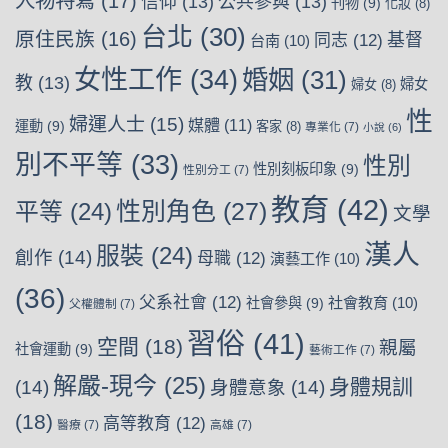
人物特寫
(17)
信仰
(13)
公共參與
(13)
刊物
(9)
化妝
(8)
台北
(30)
原住民族
(16)
基督
同志
(12)
台南
(10)
女性工作
(34)
婚姻
(31)
教
(13)
婦女
婦女
(8)
性
婦運人士
(15)
媒體
(11)
運動
(9)
客家
(8)
專業化
(7)
小說
(6)
別不平等
(33)
性別
性別刻板印象
(9)
性別分工
(7)
教育
(42)
性別角色
(27)
平等
(24)
文學
漢人
服裝
(24)
創作
(14)
母職
(12)
演藝工作
(10)
(36)
父系社會
(12)
社會教育
(10)
社會參與
(9)
父權體制
(7)
習俗
(41)
空間
(18)
親屬
社會運動
(9)
藝術工作
(7)
解嚴-現今
(25)
身體規訓
(14)
身體意象
(14)
(18)
高等教育
(12)
醫療
(7)
高雄
(7)