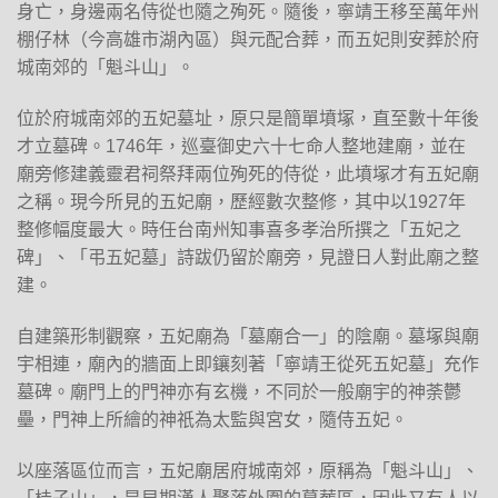
身亡，身邊兩名侍從也隨之殉死。隨後，寧靖王移至萬年州
棚仔林（今高雄市湖內區）與元配合葬，而五妃則安葬於府
城南郊的「魁斗山」。
位於府城南郊的五妃墓址，原只是簡單墳塚，直至數十年後
才立墓碑。1746年，巡臺御史六十七命人整地建廟，並在
廟旁修建義靈君祠祭拜兩位殉死的侍從，此墳塚才有五妃廟
之稱。現今所見的五妃廟，歷經數次整修，其中以1927年
整修幅度最大。時任台南州知事喜多孝治所撰之「五妃之
碑」、「弔五妃墓」詩跋仍留於廟旁，見證日人對此廟之整
建。
自建築形制觀察，五妃廟為「墓廟合一」的陰廟。墓塚與廟
宇相連，廟內的牆面上即鑲刻著「寧靖王從死五妃墓」充作
墓碑。廟門上的門神亦有玄機，不同於一般廟宇的神荼鬱
壘，門神上所繪的神祇為太監與宮女，隨侍五妃。
以座落區位而言，五妃廟居府城南郊，原稱為「魁斗山」、