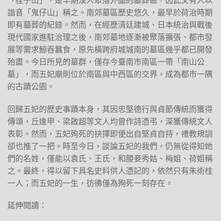
「桂子山」，是早期漢人聚落外圍的墓葬區，因此又有人以
諧音「鬼仔山」稱之。南郊墓區歷史悠久，最早於荷治時期
即有墓葬的紀錄。然而，在經歷清廷建城、日本統治與戰後
現代國家進駐治理之後，南郊墓地逐漸被聚落擴張、都市發
展等需求鯨吞蠶食，原先橫跨府城城南的墓區幾乎都已開發
殆盡。今日所見的墓群，僅存今臺南市南區一帶「南山公
墓」，而五妃廟則位於南區與中西區的交界，成為都市一隅
的古蹟公園。
回歸五妃的歷史事蹟本身，其因忠堅德行與貞節傳統而獲得
傳頌，丘逢甲、梁啟超等文人均曾作詩憑弔，深獲傳統文人
表彰。然而，五妃殉死的抉擇即便出自堅貞自持，禮教規訓
卻也推了一把。時至今日，談論五妃的我們，仍無從得知她
們的名姓，僅能以袁氏、王氏，和媵妾秀姑、梅姐、荷姐稱
之。最終，得以留下具名史料供人憑記的，依然只有朱術桂
一人；而五妃的一生，彷彿僅為殉死一刻存在。
延伸閱讀：