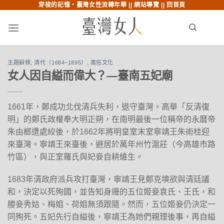
穿梭的記憶‧臺灣女性流轉年華 ||
網站導覽
||
回首頁
跳至內文
跳至索引列
menu
search
主題辭條
,
清代（1684~1895）
,
風俗文化
女人因自縊而偉大？—臺南五妃廟
1661年，鄭成功北伐清兵失利，退守臺灣。高舉「反清復
明」的鄭氏政權奉大明正朔，在南明最後一位稱帝的永曆帝
朱由榔遭處絞後，於1662年將明皇室末室寧靖王朱術桂迎
來臺灣。寧靖王來臺後，避居於萬年州竹滬莊（今高雄市路
竹區），與正室羅氏與妃妾自耕維生。
1683年清政府派兵攻打臺灣，寧靖王見鄭克塽欲與清廷議
和，決定以死殉國，並告知身邊的五位姬妾袁氏、王氏，和
媵妾秀姑、梅姐、荷姐無須跟隨。然而，五位姬妾仍決定一
同殉死。五妃先行自縊後，寧靖王為她們親理後事，再自縊