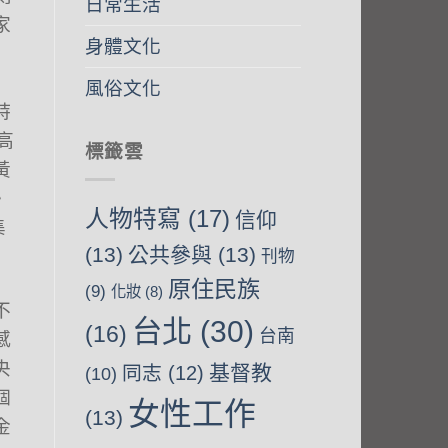
日常生活
家
身體文化
風俗文化
詩
高
標籤雲
黃
》
人物特寫
(17)
信仰
集
(13)
公共參與
(13)
刊物
原住民族
(9)
化妝
(8)
不
台北
(30)
(16)
台南
感
央
基督教
同志
(12)
(10)
個
女性工作
(13)
金