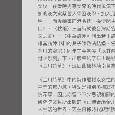
女校，在當時男尊女卑的時代風氣
鄉的漢文家蔡哲人學習漢學、加入月
稱，；而後師事鹿港名儒、捲濤閣主
山〉、〈秋雨〉三首詩就被台灣詩
文之友》、《中華詩苑》刊出若干詩
雄富商陳中和的兒子陳啟清結婚，
金川的嫁妝；同年在黃朝琴「以其
付之剞劂」下，出版集結了年少時期
《金川詩草》，還因此被林荊南譽
《金川詩草》中的詩作題材以女性
平等的無力感，特點是特別多描寫
情深厚，因此亦留下不少思親相關
研究院文哲所出版的《正續合編金
人生活的世界，更在日據時代艱難