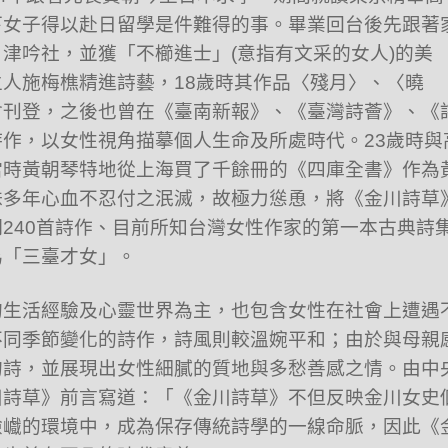
下女子得以赴日留學是件難得的事。畢業回台後先跟著
津吟社，並獲「不櫛進士」(意指有文采的女人)的美
人施梅樵精進詩藝，18歲時其作品〈殘月〉、〈曉
會刊登，之後也曾在《臺南新報》、《臺灣詩薈》、《
作，以女性視角描摹個人生命及所處時代。23歲時與
當時黃朝琴特地從上海買了千餘冊的《四庫全書》作為
妹多年心血不忍付之泯滅，故極力慫恿，將《金川詩草
240首詩作、目前所知台灣女性作家的第一本古典詩
為「三臺才女」。
的生活經驗及心靈世界為主，也包含女性在社會上遭遇
不同季節變化的詩作，詩風則較溫婉平和；由於與母親
的詩，並展現出女性細膩的質地與多愁善感之情。由中
川詩草》前言寫道：「《金川詩草》不但反映金川女史
險巇的環境中，成為保存傳統詩學的一線命脈，因此《