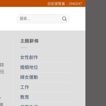
目前瀏覽量：2940247
search
主題辭條
女性創作
詩
婚姻地位
兄
婦女運動
工作
教育
，
等