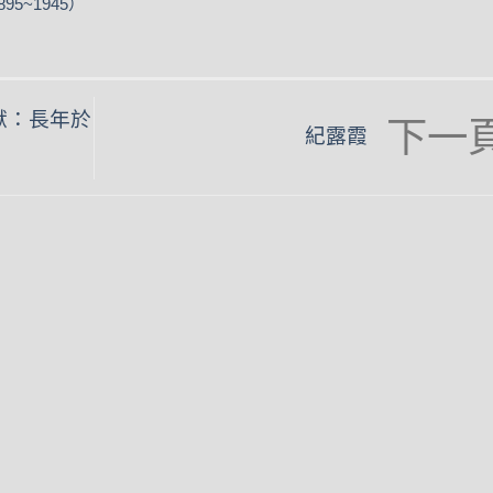
95~1945）
獻：長年於
紀露霞
angle
righ