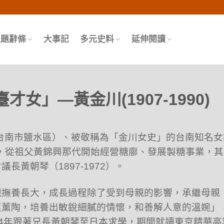
頁
主題辭條
大事記
多元史料
延伸閱讀
女」―黃金川(1907-1990)
今台南市鹽水區）、被敬稱為「金川女史」的台南知名女
，從祖父黃錦興那代開始經營糖廍、發展製糖事業，其
黃朝琴（1897-1972）。
親撫養長大，成長過程除了受到母親的影響，承繼母親
淫薰陶，培養出敏銳細膩的情懷，和善解人意的溫婉」
924年跟著兄長黃朝琴至日本求學，期間就讀東京精華高