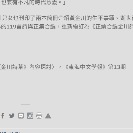
，也兼有不凡的時代意義。」
其兒女也刊印了兩本簡冊介紹黃金川的生平事蹟。逝世
的119首詩與正集合編，重新編訂為《正續合編金川
金川詩草》內容探討〉，《東海中文學報》第13期