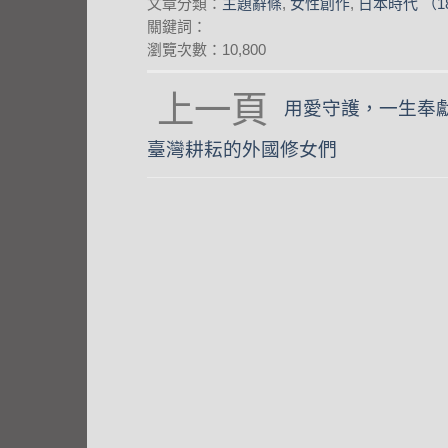
文章分類：
主題辭條
,
女性創作
,
日本時代 （18
關鍵詞：
瀏覽次數：10,800
用愛守護，一生奉
angle-
臺灣耕耘的外國修女們
left