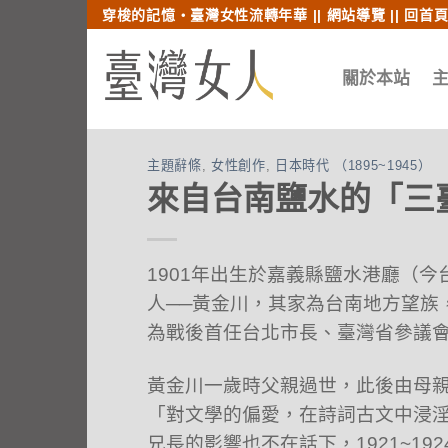
跳至內文
跳至索引列
穿梭的記憶‧臺灣女性流轉年華 ||
網站導覽
||
回首
關於本站
主題辭條
,
女性創作
,
日本時代 （1895~1945）
來自台南鹽水的「三臺才
1901年出生於嘉義縣鹽水港廳（
人──黃金川，其家為台南地方望族
為戰後首任台北市長、臺灣省參議會議長
黃金川一歲時父親過世，此後由母
「對文學的偏愛，在詩詞古文中浸
兄長的影響也不在話下，1921~1