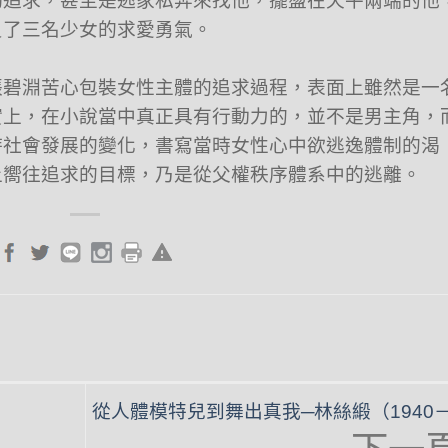
動追求，甚至是逃家私奔來找他，擺盪在天平兩端的他
負了三名少女的求愛勇氣。
張碧淵苦心包裝女性主體的追求過程，表面上雖然是一
實上，在小說當中真正具有行動力的，並不是男主角，
時社會發展的變化，書寫當時女性心中欲逃逸體制的渴
上嚮往追求的目標，乃是從父權秩序體系中的逃離。
從人體模特兒到舞出真我─林絲緞（1940