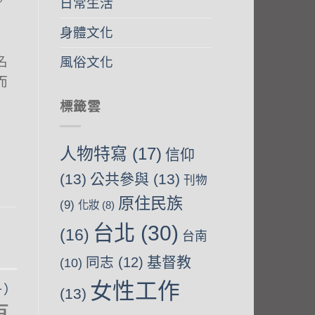
，
日常生活
身體文化
名
風俗文化
而
標籤雲
人物特寫
(17)
信仰
(13)
公共參與
(13)
刊物
原住民族
(9)
化妝
(8)
台北
(30)
(16)
台南
基督教
同志
(12)
(10)
女性工作
－）
(13)