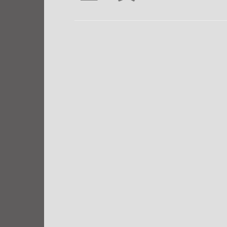
angle-
left