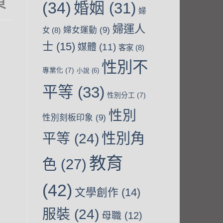
(34)
婚姻
(31)
婦
-
婦運人
婦女運動
(9)
女
(8)
t
士
(15)
媒體
(11)
客家
(8)
性別不
專業化
(7)
小說
(6)
平等
(33)
性別分工
(7)
性別
性別刻板印象
(9)
性別角
平等
(24)
教育
色
(27)
(42)
文學創作
(14)
服裝
(24)
母職
(12)