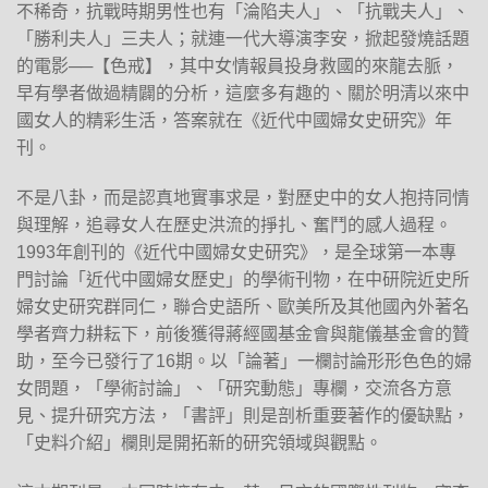
不稀奇，抗戰時期男性也有「淪陷夫人」、「抗戰夫人」、
「勝利夫人」三夫人；就連一代大導演李安，掀起發燒話題
的電影──【色戒】，其中女情報員投身救國的來龍去脈，
早有學者做過精闢的分析，這麼多有趣的、關於明清以來中
國女人的精彩生活，答案就在《近代中國婦女史研究》年
刊。
不是八卦，而是認真地實事求是，對歷史中的女人抱持同情
與理解，追尋女人在歷史洪流的掙扎、奮鬥的感人過程。
1993年創刊的《近代中國婦女史研究》，是全球第一本專
門討論「近代中國婦女歷史」的學術刊物，在中研院近史所
婦女史研究群同仁，聯合史語所、歐美所及其他國內外著名
學者齊力耕耘下，前後獲得蔣經國基金會與龍儀基金會的贊
助，至今已發行了16期。以「論著」一欄討論形形色色的婦
女問題，「學術討論」、「研究動態」專欄，交流各方意
見、提升研究方法，「書評」則是剖析重要著作的優缺點，
「史料介紹」欄則是開拓新的研究領域與觀點。