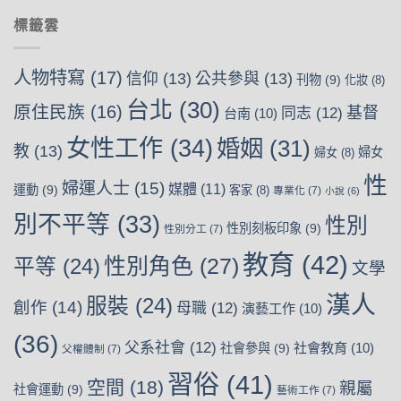
標籤雲
人物特寫
(17)
信仰
(13)
公共參與
(13)
刊物
(9)
化妝
(8)
台北
(30)
原住民族
(16)
基督
同志
(12)
台南
(10)
女性工作
(34)
婚姻
(31)
教
(13)
婦女
婦女
(8)
性
婦運人士
(15)
媒體
(11)
運動
(9)
客家
(8)
專業化
(7)
小說
(6)
別不平等
(33)
性別
性別刻板印象
(9)
性別分工
(7)
教育
(42)
性別角色
(27)
平等
(24)
文學
漢人
服裝
(24)
創作
(14)
母職
(12)
演藝工作
(10)
(36)
父系社會
(12)
社會教育
(10)
社會參與
(9)
父權體制
(7)
習俗
(41)
空間
(18)
親屬
社會運動
(9)
藝術工作
(7)