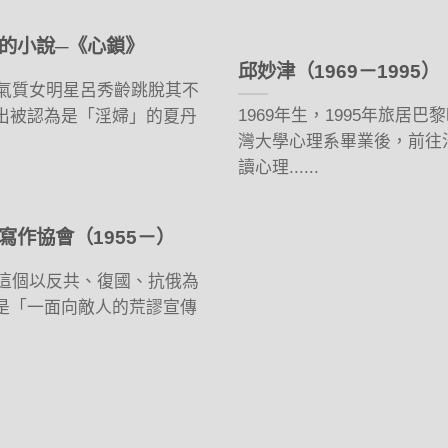
的小說─《心鎖》
邱妙津（1969－1995）
，氣質女明星呂秀齡跳脫其不
1969年生，1995年旅居
出被認為是「淫婦」的夏丹
灣大學心理系畢業後，前往
讀心理......
作協會（1955－）
在這個以反共、復國、抗俄為
是「一面向敵人的荒謬宣傳