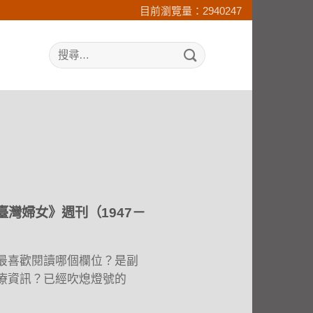
目前瀏覽量：2940247
search
灣婦女》週刊（1947－
最喜歡閱讀哪個欄位？是副
療資訊？已經吹熄燈號的