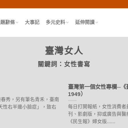
頁
主題辭條
大事記
多元史料
延伸閱讀
臺灣女人
關鍵詞：
女性書寫
臺灣第一個女性專欄─《臺
1949）
本名陳春秀，另有筆名青禾，臺南
每日打開報紙，女性消費者
天性右半邊小臉症」，致右
刊、影劇版，抑或廣告與醫
《民生報》婦女版......