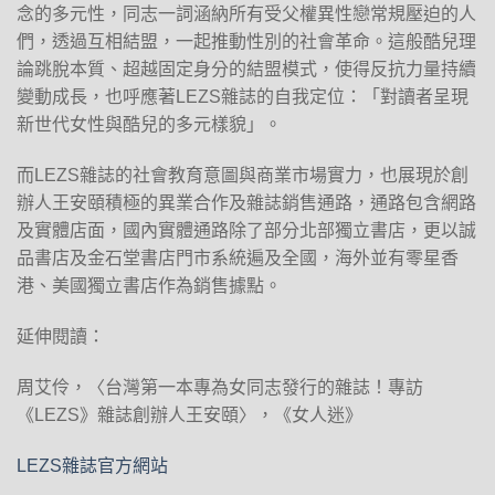
念的多元性，同志一詞涵納所有受父權異性戀常規壓迫的人
們，透過互相結盟，一起推動性別的社會革命。這般酷兒理
論跳脫本質、超越固定身分的結盟模式，使得反抗力量持續
變動成長，也呼應著LEZS雜誌的自我定位：「對讀者呈現
新世代女性與酷兒的多元樣貌」。
而LEZS雜誌的社會教育意圖與商業市場實力，也展現於創
辦人王安頤積極的異業合作及雜誌銷售通路，通路包含網路
及實體店面，國內實體通路除了部分北部獨立書店，更以誠
品書店及金石堂書店門市系統遍及全國，海外並有零星香
港、美國獨立書店作為銷售據點。
延伸閱讀：
周艾伶，〈台灣第一本專為女同志發行的雜誌！專訪
《LEZS》雜誌創辦人王安頤〉，《女人迷》
LEZS雜誌官方網站