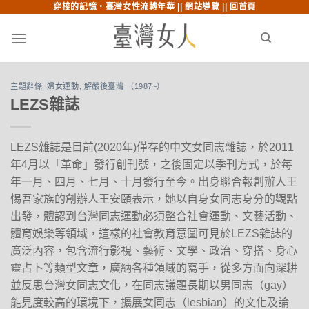
穿梭的記憶‧臺灣女性流轉年華 ||
網站導覽
||
回首頁
跳至內文
跳至索引列
menu
search
主題辭條
,
婦女運動
,
解嚴後臺灣 （1987~）
LEZS雜誌
LEZS雜誌是目前(2020年)僅存的中文女同志雜誌，於2011
年4月以「革命」發行創刊號，之後固定以季刊方式，於每
年一月、四月、七月、十月發行至今。出身聯合報創辦人王
惕吾家族的創辦人王安頤表示，她以自身女同志身分的觀點
出發，體認到台灣同志運動必須整合社會運動、文藝活動、
體育娛樂等領域，這樣的社會教育意圖可見於LEZS雜誌的
廣泛內容，包含流行影視、藝術、文學、政治、穿搭、身心
靈占卜等類型文章，廣納各種領域的寫手，從多方面向深耕
並反思台灣女同志文化，在同志議題長期以男同志（gay）
能見度較高的環境下，擴展女同志（lesbian）的文化及論