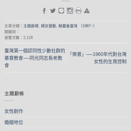
文章分類：
主題辭條
,
婦女運動
,
解嚴後臺灣 （1987~）
關鍵詞：
瀏覽次數：2,128
臺灣第一個認同性少數社群的
「樂普」──1960年代對台灣
基督教會──同光同志長老教
女性的生育控制
會
主題辭條
女性創作
婚姻地位