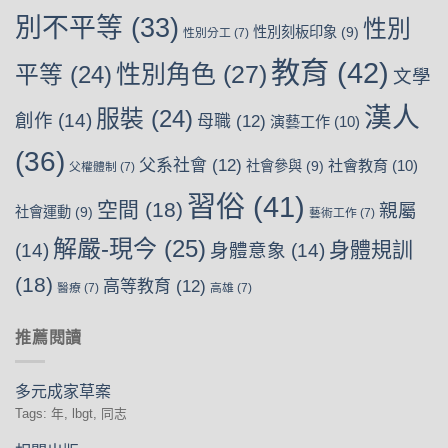
別不平等
(33)
性別
性別刻板印象
(9)
性別分工
(7)
教育
(42)
性別角色
(27)
平等
(24)
文學
漢人
服裝
(24)
創作
(14)
母職
(12)
演藝工作
(10)
(36)
父系社會
(12)
社會教育
(10)
社會參與
(9)
父權體制
(7)
習俗
(41)
空間
(18)
親屬
社會運動
(9)
藝術工作
(7)
解嚴-現今
(25)
身體規訓
(14)
身體意象
(14)
(18)
高等教育
(12)
醫療
(7)
高雄
(7)
推薦閱讀
多元成家草案
Tags: 年, lbgt, 同志