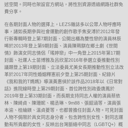
述空間。同時也架設官方網站，將性別資源透過網路社群免
費分享。
在各期封面人物的選擇上，LEZS雜誌多以公眾人物呼應時
事，諸如長期參與社會運動的創作歌手焦安溥於2012年發
行新專輯時登上第7期封面、公開出櫃為雙性戀的演員林辰
唏於2013年登上第9期封面、演員陳珮騏在鄉土劇《世間
情》飾演女同志情侶「瑤婷戀」中一角登上2015年第17期
封面、社運人士苗博雅及呂欣潔2016年參選立委推動性別
議題登上第19期封面、立法委員尤美女長期推動性別立法改
革於2017年同性婚姻釋憲前夕登上第25期封面、紀錄片
《我和我的T媽媽》導演黃惠偵於該作品2018年以《日常對
話》進院線時登上第29期封面、首位跨性別政委唐鳳於
2019年登上第33期封面，而長期支持同志人權的演員蔡依
林、陳綺貞、陳珊妮、楊丞琳、9m88、張韶涵等，演員張
本渝、桂綸鎂、溫貞菱等，也都曾擔任封面人物。可見封面
人物不侷限於具女同志身分者，包含跨性別女性、對同志運
動有所貢獻的女性，反映出台灣脈絡中同志（LGBTQ+）概