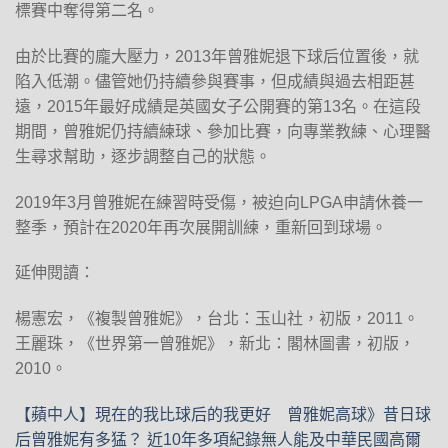
標賽中奪得第二名。
由於比賽的龐大壓力，2013年曾雅妮退下球后位置後，就
陷入低潮。儘管她仍持續參與賽事，但成績與過去相距甚
遠，2015年最好成績是英國女子公開賽的第13名。在這段
期間，曾雅妮仍持續練球、參加比賽，向專業教練、心理醫
生尋求幫助，逐步調整自己的狀態。
2019年3月曾雅妮在練習時受傷，被迫向LPGA申請休養一
整季，預計在2020年再次展開訓練，重新回到球場。
延伸閱讀：
楊憲宏，《複製曾雅妮》，台北：玉山社，初版，2011。
王麗珠，《世界第一曾雅妮》，新北：閣林圖書，初版，
2010。
【蘋中人】現在的我比球后的我更好 曾雅妮
高球》昔日球
后曾雅妮有多猛？ 近10年多項紀錄無人能及
中華民國高爾