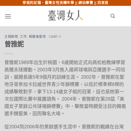
穿梭的記憶‧臺灣女性流轉年華 ||
網站導覽
||
回首頁
跳至內文
跳至索引列
menu
search
主題辭條
,
工作
,
解嚴後臺灣 （1987~）
曾雅妮
曾雅妮1989年出生於桃園，6歲開始正式向高松柏教練學習
高爾夫球運動。2003年3月進入揚昇球場與亞運選手一同培
訓，展開長達5年9個月的訓練生涯。 2002年，曾雅妮在聖
地牙哥參加卡拉威世界青少年錦標賽，以低於標準桿8桿的
成績擊敗對手，拿下13-14歲女子組的冠軍，這也是她第一
次在國際比賽中展露頭角。 2004年，曾雅妮在第28屆「美
國女子業餘公共球場錦標賽」中，擊敗當時頗受注目的韓裔
選手魏聖美，因而聲名大噪。
從2004到2006年的業餘選手生涯中，曾雅妮的戰績在台灣