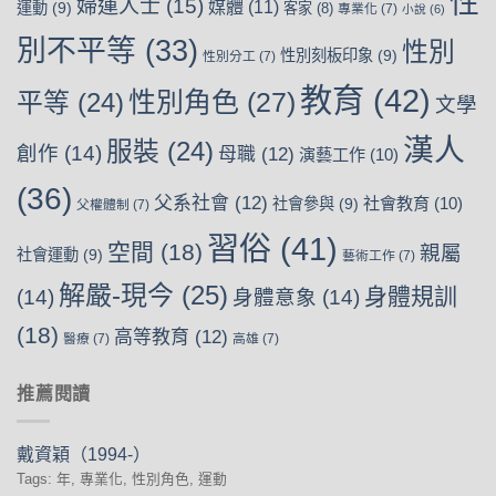
性
婦運人士
(15)
媒體
(11)
運動
(9)
客家
(8)
專業化
(7)
小說
(6)
別不平等
(33)
性別
性別刻板印象
(9)
性別分工
(7)
教育
(42)
性別角色
(27)
平等
(24)
文學
漢人
服裝
(24)
創作
(14)
母職
(12)
演藝工作
(10)
(36)
父系社會
(12)
社會教育
(10)
社會參與
(9)
父權體制
(7)
習俗
(41)
空間
(18)
親屬
社會運動
(9)
藝術工作
(7)
解嚴-現今
(25)
身體規訓
(14)
身體意象
(14)
(18)
高等教育
(12)
醫療
(7)
高雄
(7)
推薦閱讀
戴資穎（1994-）
Tags: 年, 專業化, 性別角色, 運動