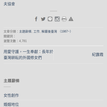
夫協會
文章分類：
主題辭條
,
工作
,
解嚴後臺灣 （1987~）
關鍵詞：
瀏覽次數：4,781
用愛守護，一生奉獻：長年於
紀露霞
臺灣耕耘的外國修女們
主題辭條
女性創作
婚姻地位