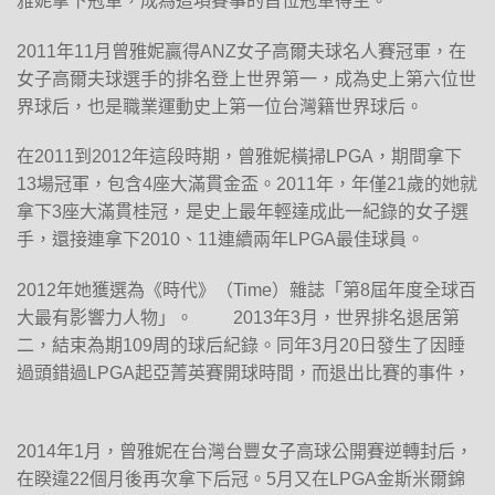
雅妮拿下冠軍，成為這項賽事的首位冠軍得主。
2011年11月曾雅妮贏得ANZ女子高爾夫球名人賽冠軍，在
女子高爾夫球選手的排名登上世界第一，成為史上第六位世
界球后，也是職業運動史上第一位台灣籍世界球后。
在2011到2012年這段時期，曾雅妮橫掃LPGA，期間拿下
13場冠軍，包含4座大滿貫金盃。2011年，年僅21歲的她就
拿下3座大滿貫桂冠，是史上最年輕達成此一紀錄的女子選
手，還接連拿下2010、11連續兩年LPGA最佳球員。
2012年她獲選為《時代》（Time）雜誌「第8屆年度全球百
大最有影響力人物」。 2013年3月，世界排名退居第
二，結束為期109周的球后紀錄。同年3月20日發生了因睡
過頭錯過LPGA起亞菁英賽開球時間，而退出比賽的事件，
2014年1月，曾雅妮在台灣台豐女子高球公開賽逆轉封后，
在睽違22個月後再次拿下后冠。5月又在LPGA金斯米爾錦