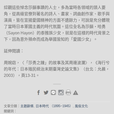
綜觀這些悼念莎韻事蹟的人士，多為當時各領域的頭人要
角，從高級官僚到著名的詩人、畫家、詞曲創作家、歌手與
演員，皆在宣揚愛國精神的方面不遺餘力，可說是充分體現
了當時日本軍國主義的時代氛圍。這位全名為莎韻‧哈勇
（Sayon Hayon）的泰雅族少女，就是在這樣的時代背景之
下，因為意外殞命而成為舉國皆知的「愛國少女」。
延伸閱讀：
周婉窈，〈「莎勇之鐘」的故事及其周邊波瀾〉，《海行兮
的年代：日本殖民統治末期臺灣史論文集》（台北：允晨，
2003），頁13-31。
文章分類：
主題辭條
,
日本時代 （1895~1945）
,
風俗文化
關鍵詞：