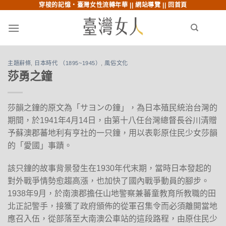
穿梭的記憶‧臺灣女性流轉年華 ||
網站導覽
||
回首頁
跳至內文
跳至索引列
menu
search
主題辭條
,
日本時代 （1895~1945）
,
風俗文化
莎勇之鐘
莎韻之鐘的原文為「サヨンの鐘」，為日本殖民統治台灣的
期間，於1941年4月14日，由第十八任台灣總督長谷川清贈
予蘇澳郡蕃地利有亨社的一只鐘，用以表彰原住民少女莎韻
的「愛國」事蹟。
該只鐘的故事背景發生在1930年代末期，當時日本發起的
對外戰爭情勢愈趨高漲，也加快了國內戰爭動員的腳步。
1938年9月，於南澳郡擔任山地警察兼蕃童教育所教職的田
北正記警手，接獲了政府頒佈的從軍召集令而必須離開當地
應召入伍，從部落至大南澳公車站的這段路程，由原住民少