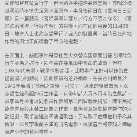
女莎韻替其背負行李，但因路途中適逢暴風警報，莎韻於橫
越溪流時不慎失足落水而殞命。事發後兩日在《臺灣日日新
報》有一篇題為〈蕃婦溪流に落ち／行方不明となる〉（蕃
婦跌落溪流／行蹤不明）的報導，而在兩個月後的11月26
日，地方人士也為莎韻舉行了盛大的慰靈祭，當時已在外地
作戰的田北正記還發了弔念的電報。
在表面上，該起事件是原住民少女替為國家而出征老師背負
行李並為之送行，卻不幸在暴風雨中喪命的故事，但在
1930年代末期，戰爭情勢高漲，此類事件正好可以作為宣
揚愛國心的題材。因此莎韻的意外殞命，在長谷川總督於
1941年頒贈了莎韻之鐘後，引發了一連串的後續效應。以
莎韻之鐘為題的衍生作品，有俳句詩人青木月斗為之獻詩、
畫家鹽月桃甫以同名畫作參加第二回聖戰美術展、陸軍美術
協會會員鈴木榮二郎為之作畫、臺灣教育話劇協會製作的活
動紙劇、歌手渡邊濱子演唱歌曲、另有歌手佐塚佐和子為其
傳唱，以及李香蘭主演的同名電影，最後甚至將莎韻之鐘編
寫進小學的教科書中。