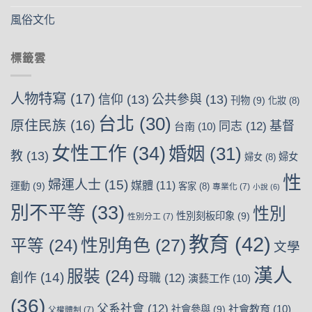
風俗文化
標籤雲
人物特寫
(17)
信仰
(13)
公共參與
(13)
刊物
(9)
化妝
(8)
台北
(30)
原住民族
(16)
基督
同志
(12)
台南
(10)
女性工作
(34)
婚姻
(31)
教
(13)
婦女
婦女
(8)
性
婦運人士
(15)
媒體
(11)
運動
(9)
客家
(8)
專業化
(7)
小說
(6)
別不平等
(33)
性別
性別刻板印象
(9)
性別分工
(7)
教育
(42)
性別角色
(27)
平等
(24)
文學
漢人
服裝
(24)
創作
(14)
母職
(12)
演藝工作
(10)
(36)
父系社會
(12)
社會教育
(10)
社會參與
(9)
父權體制
(7)