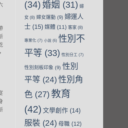
(34)
婚姻
(31)
六
婦
婦運人
婦女運動
(9)
女
(8)
士
(15)
媒體
(11)
客家
(8)
帶
新
性別不
專業化
(7)
小說
(6)
乾
平等
(33)
，
性別分工
(7)
性別
性別刻板印象
(9)
性別角
平等
(24)
教育
色
(27)
宴
身
(42)
新
文學創作
(14)
服裝
(24)
母職
(12)