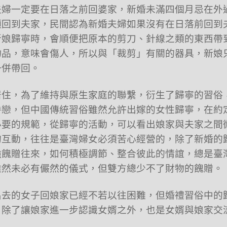
夫婦一定要在日落之前回婆家，新婚未滿四個月忌在外
須回到夫家，民間認為新婚夫婦如果沒有在日落前回到
新娘歸寧時，會順便把原本的剪刀、針線之類的東西帶
物品，意味會傷人，所以與「裁剪」有關的器具，新娘
一併帶回。
居住，為了維持與原生家庭的聯繫，衍生了歸寧的習俗
眷戀，但中國傳統習俗雖然允許出嫁的女性歸寧，在約
必要的規範，從歸寧的活動，可以看出娘家與夫家之間
的互動，往往是臺灣婦女必須苦心經營的，除了新婚的
強餽贈往來，如何積極調節、整合彼此的情誼，總是臺
雖然未必有儼然的儀式，但雙方總少不了財物的餽贈。
出去的女子回娘家已經不若以往困難，但婚禮習俗中的
，除了讓娘家進一步認識女婿之外，也是女婿與娘家交