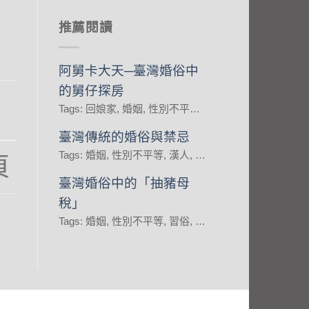
推薦閱讀
阿舅卡大天─臺灣婚俗中
的舅仔探房
Tags: 回娘家, 婚姻, 性別不平等, 漢人, 習俗, 親屬
臺灣傳統的婚俗與禁忌
Tags: 婚姻, 性別不平等, 漢人, 習俗, 親屬
臺灣婚俗中的「抽豬母
-
稅」
t
Tags: 婚姻, 性別不平等, 習俗, 親屬