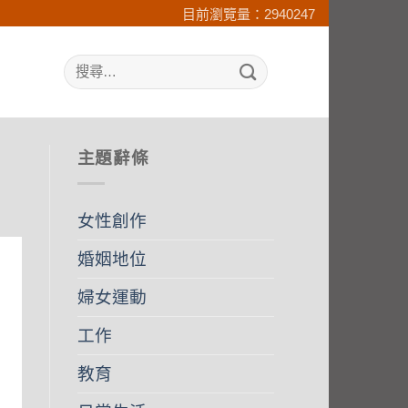
目前瀏覽量：2940247
search
主題辭條
女性創作
婚姻地位
婦女運動
工作
教育