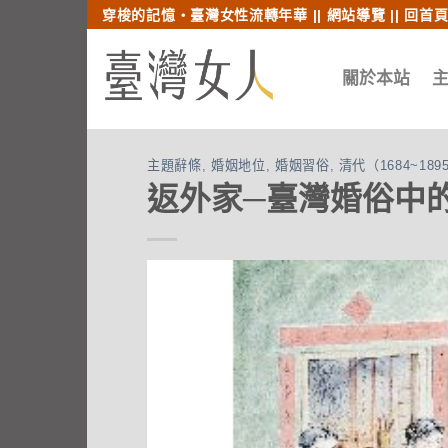
跳至內文
跳至索引列
穿梭的記憶‧臺灣女性流轉年華 ||
網站導覽
||
回首
關於本站
主題辭條
,
婚姻地位
,
婚姻習俗
,
清代（1684~189
返外家─臺灣婚俗中