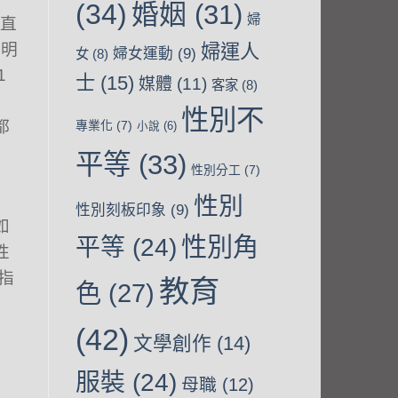
(34)
婚姻
(31)
婦
。直
清明
婦運人
婦女運動
(9)
女
(8)
1
士
(15)
媒體
(11)
客家
(8)
性別不
都
專業化
(7)
小說
(6)
平等
(33)
性別分工
(7)
性別
性別刻板印象
(9)
如
性別角
平等
(24)
性
指
教育
色
(27)
(42)
文學創作
(14)
服裝
(24)
母職
(12)