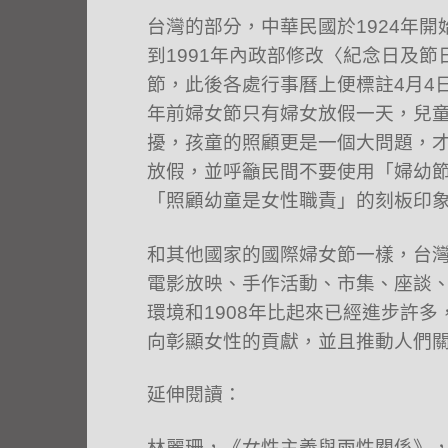
台灣的部分，中華民國於1924年開
到1991年內政部修改〈紀念日及
節，此後各處行事曆上便標註4月4日
年前婦女節只有婦女放假一天，兒
擾，孩童的照顧更是一個大問題，
放假，並呼籲民間不要使用「婦幼
「照顧幼童是女性職責」的刻板印
和其他國家的國際婦女節一樣，台
電影放映、手作活動、市集、座談
環境和1908年比起來已經進步許
向彰顯女性的貢獻，並且推動人們
延伸閱讀：
林麗珊，《女性主義與兩性關係》，