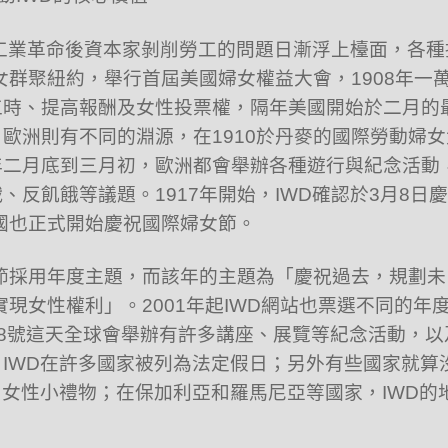
初，工業革命後資本家剝削勞工的問題日漸浮上檯面，各種
女群聚紐約，舉行首屆美國婦女權益大會，1908年一
工時、提高報酬及女性投票權，隔年美國開始於二月的
歐洲則有不同的淵源，在1910於丹麥的國際勞動婦女
年二月底到三月初，歐洲都會舉辦各種遊行與紀念活動
反飢餓等議題。1917年開始，IWD確認於3月8日慶
合國也正式開始慶祝國際婦女節。
女節採用年度主題，而該年的主題為「慶祝過去，規劃未
實現女性權利」。2001年起IWD網站也票選不同的年
al。3月8號這天全球會舉辦有許多講座、展覽等紀念活動，以
IWD在許多國家被列為法定假日；另外有些國家就算
中女性小禮物；在保加利亞和羅馬尼亞等國家，IWD的