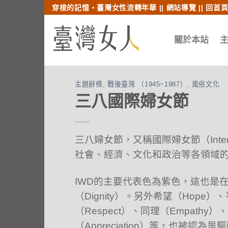
跳至內文
跳至索引列
穿梭的記憶‧臺灣女性流轉年華 ||
網站導覽
||
回首
關於本站
主題辭條
,
戰後臺灣 （1945~1987）
,
風俗文化
三八國際婦女節
三八婦女節，又稱國際婦女節（Interna
社會、經濟、文化和政治等各領域
IWD的主要代表色為紫色，這也是在
（Dignity）。另外希望（Hope）、平
（Respect）、同理（Empathy）、
（Appreciation）等，也被認為