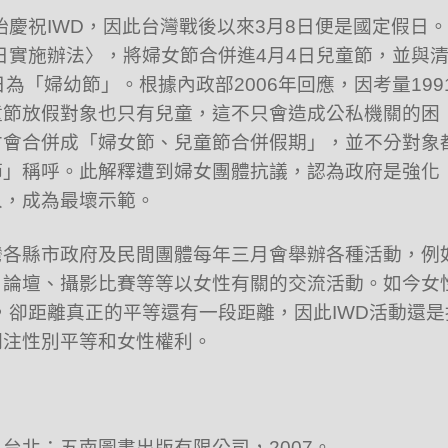
始慶祝IWD，因此台灣戰後以來3月8日便是國定假日
節日實施辦法〉，將婦女節合併進4月4日兒童節，並與
為「婦幼節」。根據內政部2006年回應，因考量199
童節放假對象也只有兒童，這不只會造成公私機關的困
才會合併成「婦女節、兒童節合併假期」，並不分對象
節」稱呼。此解釋遭到婦女團體抗議，認為政府是強化
象，成為最壞示範。
灣各縣市政府及民間團體每年三月會舉辦各種活動，例
、論壇、攝影比賽等等以女性有關的交流活動。如今女
多，卻距離真正的平等還有一段距離，因此IWD活動還是
關注性別平等和女性權利。
台北：五南圖書出版有限公司，2007。