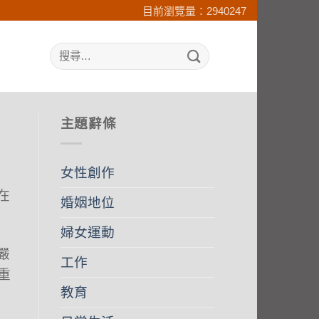
目前瀏覽量：2940247
search
主題辭條
女性創作
在
婚姻地位
婦女運動
嚴
工作
尊重
教育