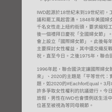
IWD起源於18世紀末到19世紀
議和罷工風起雲湧。1848年美國婦
千名女性走上紐約街頭，要求縮短
後一個禮拜日慶祝「全國婦女節」。
會上設立「國際婦女節」。此後每
主要探討女性權益，其中還交織反戰、
祝，直至今日。之後1975年，聯
1996年起，聯合國決定讓國際婦
來」、2020的主題是「平等世代：
題，如2020的#EachforEqu
許多爭取女性權利的抗議遊行。今日
放假，男性在IWD也會慣例送生活
位甚至被視為等同母親節。