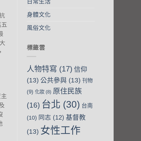
日常生活
身體文化
抗
萬五
風俗文化
最
大
標籤雲
，
人物特寫
(17)
信仰
(13)
公共參與
(13)
刊物
原住民族
(9)
化妝
(8)
度主
台北
(30)
(16)
及
台南
沒
基督教
同志
(12)
(10)
地
女性工作
(13)