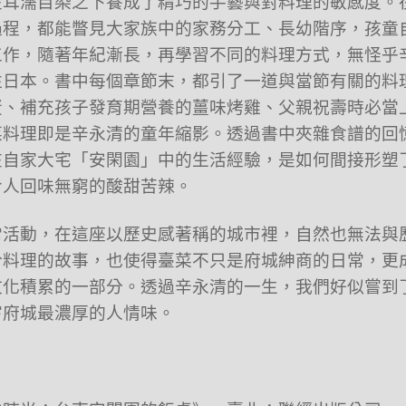
在耳濡目染之下養成了精巧的手藝與對料理的敏感度。
過程，都能瞥見大家族中的家務分工、長幼階序，孩童
工作，隨著年紀漸長，再學習不同的料理方式，無怪乎
往日本。書中每個章節末，都引了一道與當節有關的料
蛋、補充孩子發育期營養的薑味烤雞、父親祝壽時必當
菜料理即是辛永清的童年縮影。透過書中夾雜食譜的回
在自家大宅「安閑園」中的生活經驗，是如何間接形塑
令人回味無窮的酸甜苦辣。
常活動，在這座以歷史感著稱的城市裡，自然也無法與
於料理的故事，也使得臺菜不只是府城紳商的日常，更
文化積累的一部分。透過辛永清的一生，我們好似嘗到
嘗府城最濃厚的人情味。