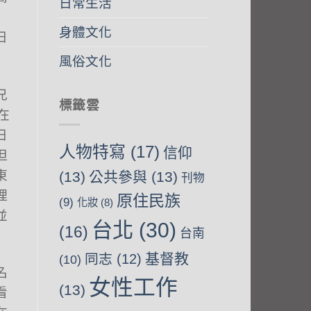
日常生活
身體文化
日
風俗文化
兄
標籤雲
在
日
人物特寫
(17)
信仰
但
東
(13)
公共參與
(13)
刊物
理
原住民族
(9)
化妝
(8)
並
台北
(30)
(16)
台南
基督教
同志
(12)
(10)
名
女性工作
(13)
看