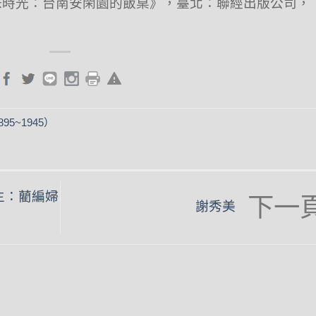
味時光：台南安閑園的飯桌》，臺北：聯經出版公司，
95~1945）
生：藺編婦
謝秀美
angle
righ