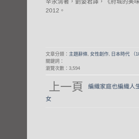
辛永清著，劉姿君譯，《府城的美
2012。
文章分類：
主題辭條
,
女性創作
,
日本時代 （18
關鍵詞：
瀏覽次數：3,594
編織家庭也編織人
angle-
女
left