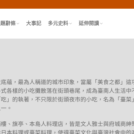
頁
主題辭條
大事記
多元史料
延伸閱讀
）
史底蘊，最為人稱道的城市印象，當屬「美食之都」這
各式各樣的小吃攤散落在街頭巷尾，成為臺南人生活中
「吃」的執著，不只限於街頭夜市的小吃，名為「臺菜
之一。
酒樓、旗亭、本島人料理店，皆是文人雅士與府城商紳
供日本料理或臺菜料理，使得臺菜文化與臺灣社會中的