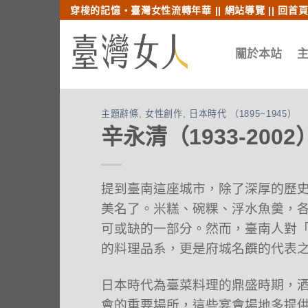
跳至內文
跳至索引列
穿梭的記憶‧臺灣女性流轉年華 ||
網站導覽
||
回首
關於本站
主題辭條
,
女性創作
,
日本時代 （1895~1945）
辛永清（1933-2002
提到臺南這座城市，除了深厚的歷
美名了。米糕、碗粿、浮水魚羹，
可或缺的一部分。然而，臺南人對
的料理品系，更是府城名饌的代表
日本時代為臺菜料理的鼎盛時期，
會的重要場所，這些宴會場地多提