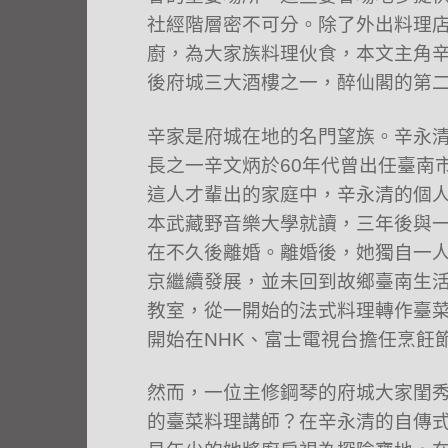
社經階層密不可分。除了外出料理
廚，為大家族料理伙食，本文主角
後府城三大酒樓之一，醉仙閣的第
辛家是府城在地的名門望族。辛永
長之一辛文炳於60年代曾出任臺南
這人才輩出的家庭中，辛永清的個
本武藏野音樂大學就讀，三年後與
在不久後離婚。離婚後，她獨自一
京繼續發展，並未回到故鄉臺南生
教室，從一開始的法式料理轉作臺
開始在NHK、富士電視台擔任烹飪
然而，一位主修鋼琴的府城大家閨
的臺菜料理講師？在辛永清的自傳