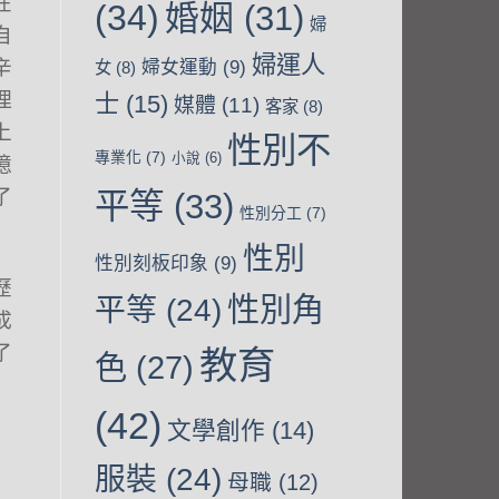
在
(34)
婚姻
(31)
婦
自
婦運人
辛
婦女運動
(9)
女
(8)
理
士
(15)
媒體
(11)
客家
(8)
上
性別不
專業化
(7)
小說
(6)
憶
了
平等
(33)
性別分工
(7)
性別
性別刻板印象
(9)
歷
性別角
平等
(24)
成
了
教育
色
(27)
(42)
文學創作
(14)
服裝
(24)
母職
(12)