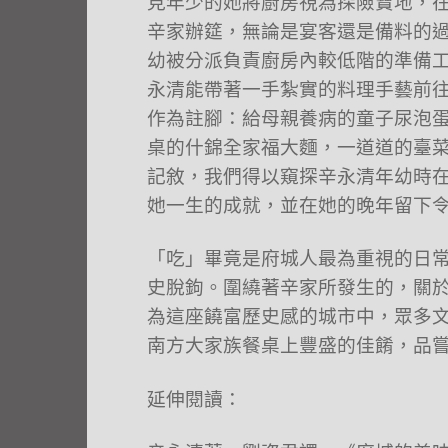
見年少的她將廚房視為探險寶地，
辛家辦筵，無論是宴客還是備料的
幼被分派負責廚房內較低階的準備
永清能帶著一手紮實的料理手藝前
作為註腳：給母親養病的童子尿泡
桌的什錦全家福大麵，一道道的臺
記敘，我們得以窺探辛永清年幼時
她一生的成就，並在她的晚年留下
「吃」畢竟是府城人最為重視的日
史脫鉤。圍繞著辛家所發生的，關
為這座饒富歷史感的城市中，眾多
南方大家族餐桌上豐盛的佳餚，品
延伸閱讀：