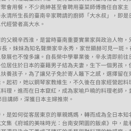
店聚會用餐，不少商紳甚至會聘用臺菜師傅擔任自家主
辛永清所生長的臺南辛家聘請的廚師「大水叔」，即是
二代經營者高大水。
清的父親辛西淮，是當時臺南重要實業家與政治人物，
市長，妹妹為知名聲樂家辛永秀，家世顯赫可見一斑。
人發展也不惶多讓。自長榮中學畢業後，辛永清即前往
一位居住於日本的臺籍男子結為夫妻，生下一個男孩，
人扶養孩子，為了讓兒子免於寄人籬下之感，選擇留在
活。起初，她以鋼琴家教維生，不久後在自家經營起料
菜料理，進而在日本竄紅，成為家喻戶曉的料理老師，
節目講師，深獲日本主婦推崇。
秀，是如何從客居東京的單親媽媽，轉而成為全日本知
式文集《府城的美味時光：台南安閑園的飯桌》中，能