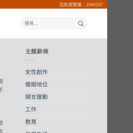
目前瀏覽量：2940247
search
主題辭條
女性創作
項
婚姻地位
不
婦女運動
」
工作
教育
聚
高