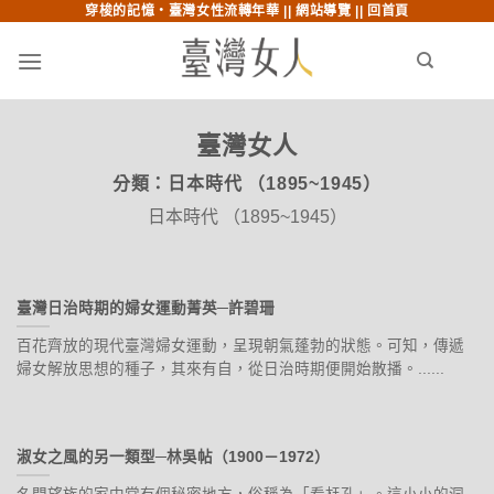
穿梭的記憶‧臺灣女性流轉年華 ||
網站導覽
||
回首頁
跳至內文
跳至索引列
menu
search
臺灣女人
分類：
日本時代 （1895~1945）
日本時代 （1895~1945）
臺灣日治時期的婦女運動菁英─許碧珊
百花齊放的現代臺灣婦女運動，呈現朝氣蓬勃的狀態。可知，傳遞
婦女解放思想的種子，其來有自，從日治時期便開始散播。......
淑女之風的另一類型─林吳帖（1900－1972）