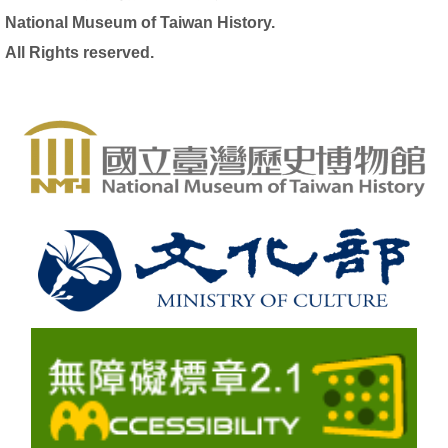
National Museum of Taiwan History.
All Rights reserved.