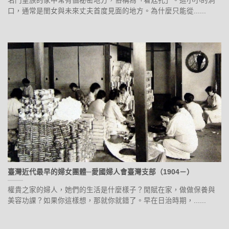
名門望族的家中常有個秘密地方，俗稱為「看尪孔」。這小小的洞
口，通常是閨女與未來丈夫首度見面的地方。為什麼只能從......
臺灣近代最早的婦女團體─愛國婦人會臺灣支部（1904－）
權貴之家的婦人，她們的生活是什麼樣子？閒賦在家，做做保養與
美容功課？如果你這樣想，那就你就錯了。早在日治時期，......