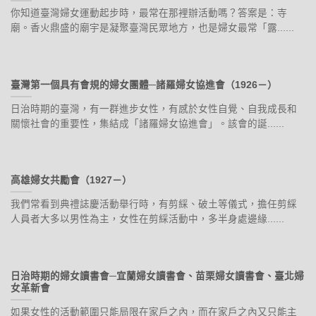
你知道臺灣婦女運動起步時，最常在那裡辦活動嗎？答案是：寺
廟。香火鼎盛的廟宇是凝聚臺灣民眾地方，也是婦女最常「露......
臺灣第一個具有會規的婦女團體─諸羅婦女協進會（1926－）
日治時期的臺灣，有一群進步女性，有感於女性自覺、自我成長和
關懷社會的重要性，集結成「諸羅婦女協進會」。該會的誕......
高雄婦女共勵會（1927－）
我們常看到典禮誌慶活動舉行時，有剪綵、破土等儀式，擔任剪綵
人員者大多以男性為主，女性在剪綵活動中，多半身處邊緣......
日治時期的婦女讀書會─宜蘭婦女讀書會、苗栗婦女讀書會、臺北婦
女革新會
如果女性的活動範圍只能局限在家戶之內，而在家戶之內又只能主